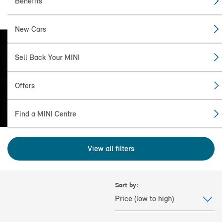
Benefits
New Cars
Sell Back Your MINI
FIND THE
MINI FOR YOU
Offers
Find a MINI Centre
View all filters
Sort by: