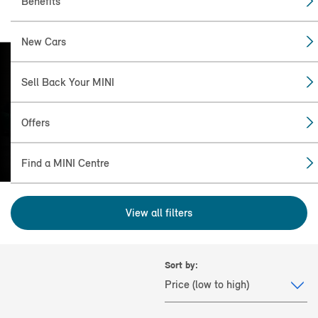
Benefits
New Cars
Sell Back Your MINI
FIND THE
MINI FOR YOU
Offers
Find a MINI Centre
View all filters
Sort by: