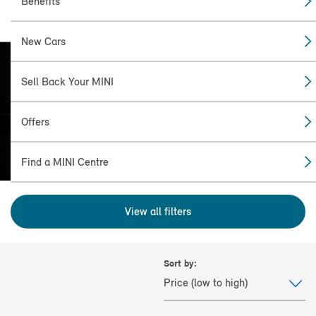
Benefits
New Cars
Sell Back Your MINI
FIND THE
MINI FOR YOU
Offers
Find a MINI Centre
View all filters
Sort by: