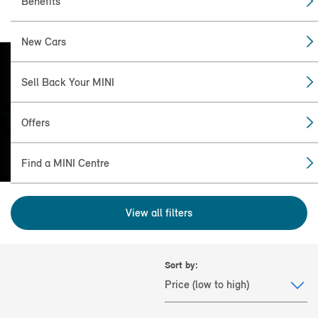
Benefits
New Cars
Sell Back Your MINI
FIND THE
MINI FOR YOU
Offers
Find a MINI Centre
View all filters
Sort by: