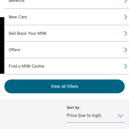
Benefits
New Cars
Sell Back Your MINI
FIND THE
MINI FOR YOU
Offers
Find a MINI Centre
View all filters
Sort by: