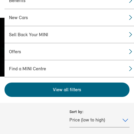
Benefits
New Cars
Sell Back Your MINI
FIND THE
MINI FOR YOU
Offers
Find a MINI Centre
View all filters
Sort by: