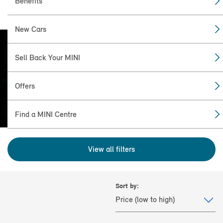
Benefits
New Cars
Sell Back Your MINI
FIND THE
MINI FOR YOU
Offers
Find a MINI Centre
View all filters
Sort by: