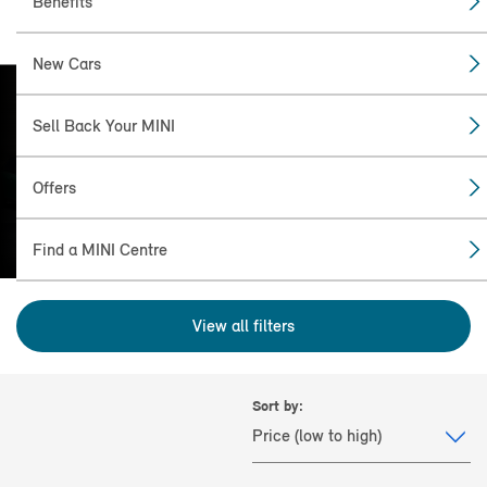
Benefits
New Cars
Sell Back Your MINI
FIND THE
MINI FOR YOU
Offers
Find a MINI Centre
View all filters
Sort by: