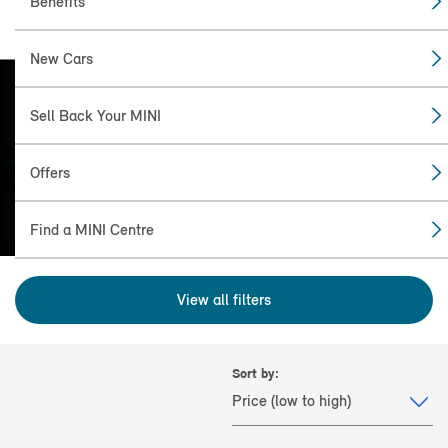
Benefits
New Cars
Sell Back Your MINI
FIND THE
MINI FOR YOU
Offers
Find a MINI Centre
View all filters
Sort by: