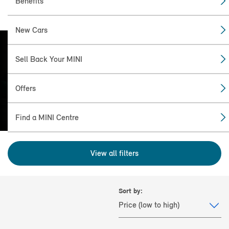
Benefits
New Cars
Sell Back Your MINI
FIND THE
MINI FOR YOU
Offers
Find a MINI Centre
View all filters
Sort by: