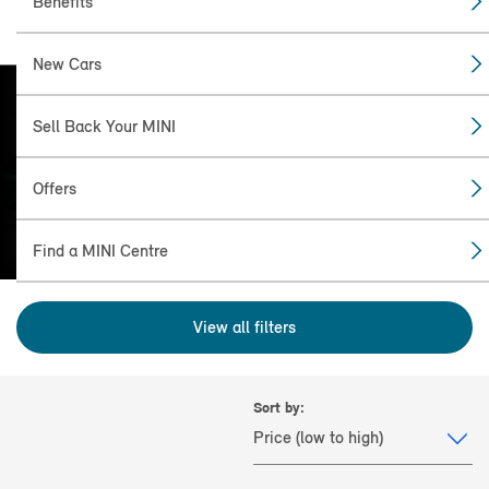
Benefits
New Cars
Sell Back Your MINI
FIND THE
MINI FOR YOU
Offers
Find a MINI Centre
View all filters
Sort by: