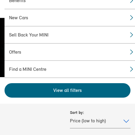
Benefits
New Cars
Sell Back Your MINI
FIND THE
MINI FOR YOU
Offers
Find a MINI Centre
View all filters
Sort by: