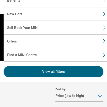
Benefits
New Cars
Sell Back Your MINI
FIND THE
MINI FOR YOU
Offers
Find a MINI Centre
View all filters
Sort by: