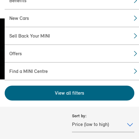
Benefits
New Cars
Sell Back Your MINI
FIND THE
MINI FOR YOU
Offers
Find a MINI Centre
View all filters
Sort by: