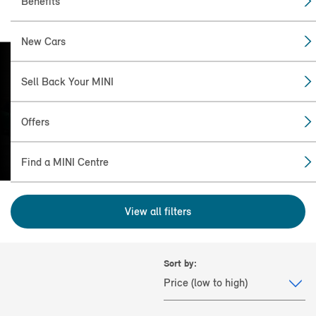
Benefits
New Cars
Sell Back Your MINI
FIND THE
MINI FOR YOU
Offers
Find a MINI Centre
View all filters
Sort by: