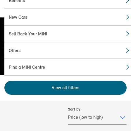
Benefits
New Cars
Sell Back Your MINI
FIND THE
MINI FOR YOU
Offers
Find a MINI Centre
View all filters
Sort by: