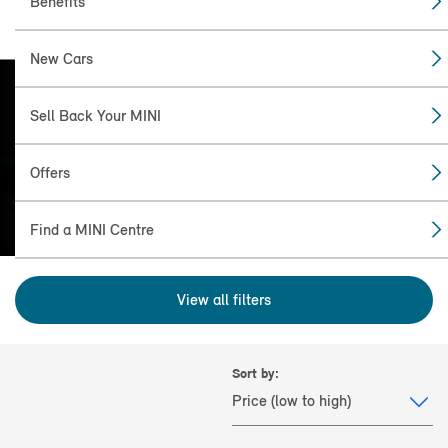
Benefits
New Cars
Sell Back Your MINI
FIND THE
MINI FOR YOU
Offers
Find a MINI Centre
View all filters
Sort by: