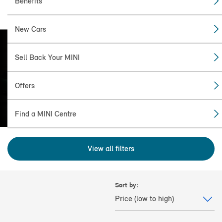
Benefits
New Cars
Sell Back Your MINI
FIND THE
MINI FOR YOU
Offers
Find a MINI Centre
View all filters
Sort by: