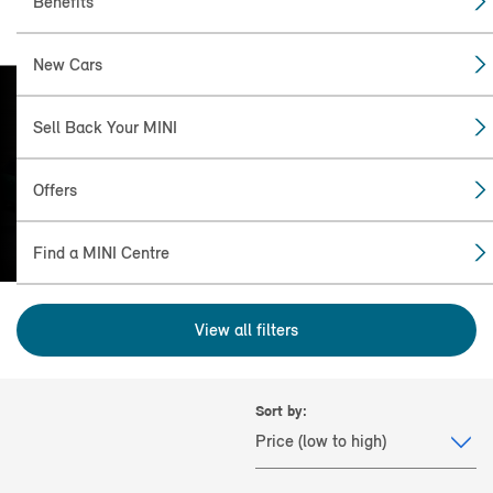
Benefits
New Cars
Sell Back Your MINI
FIND THE
MINI FOR YOU
Offers
Find a MINI Centre
View all filters
Sort by: