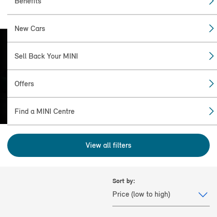
Benefits
New Cars
Sell Back Your MINI
FIND THE
MINI FOR YOU
Offers
Find a MINI Centre
View all filters
Sort by: