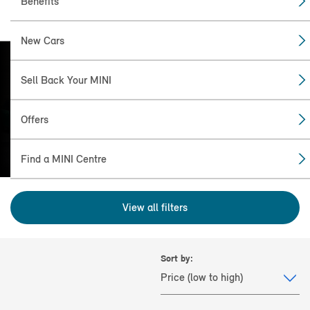
Benefits
New Cars
Sell Back Your MINI
FIND THE
MINI FOR YOU
Offers
Find a MINI Centre
View all filters
Sort by: