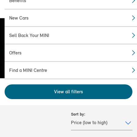
Benefits
New Cars
Sell Back Your MINI
FIND THE
MINI FOR YOU
Offers
Find a MINI Centre
View all filters
Sort by: