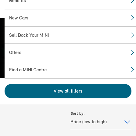
Benefits
New Cars
Sell Back Your MINI
FIND THE
MINI FOR YOU
Offers
Find a MINI Centre
View all filters
Sort by: