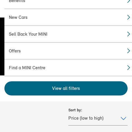
Benefits
New Cars
Sell Back Your MINI
FIND THE
MINI FOR YOU
Offers
Find a MINI Centre
View all filters
Sort by: