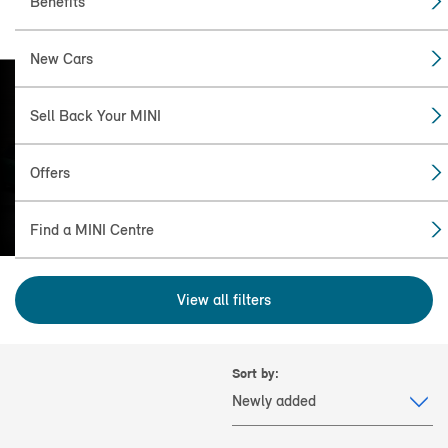
Benefits
New Cars
Sell Back Your MINI
FIND THE
MINI FOR YOU
Offers
Find a MINI Centre
View all filters
Sort by: